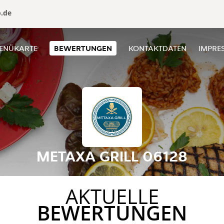
o.de
ENÜKARTE
BEWERTUNGEN
KONTAKTDATEN
IMPRE
METAXA GRILL 06128
AKTUELLE
BEWERTUNGEN