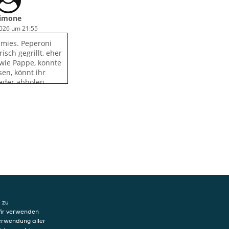
imone
2026 um 21:55
 mies. Peperoni
isch gegrillt, eher
wie Pappe, konnte
en, könnt ihr
eder abholen,
hat
h sehr
n und beim Käse
ch nicht mehr auf
eachtet
 zu
Wir verwenden
Verwendung aller