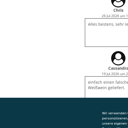
die Info das das Ess
ist .
Chris
26 Jul 2026 um 
Alles bestens, sehr l
Cassandr
19 Jul 2026 um 
einfach einen falsch
Weißwein geliefert.
Wir verwenden C
personalisieren
unsere eigenen 