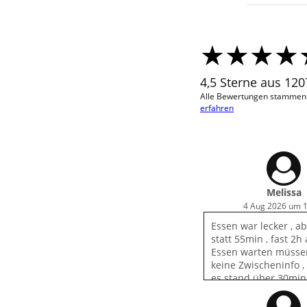
4,5 Sterne aus 12
Alle Bewertungen stammen v
erfahren
Melissa
4 Aug 2026 um 
Essen war lecker , a
statt 55min , fast 2h
Essen warten müssen
keine Zwischeninfo ,
es stand über 30min
Essen gleich da ist . 
telefonische Nachfr