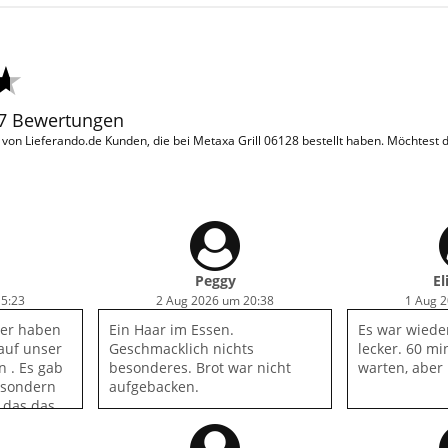
07 Bewertungen
on Lieferando.de Kunden, die bei Metaxa Grill 06128 bestellt haben. Möchtest
Peggy
El
15:23
2 Aug 2026 um 20:38
1 Aug 
ber haben
Ein Haar im Essen.
Es war wiede
 auf unser
Geschmacklich nichts
lecker. 60 mi
 . Es gab
besonderes. Brot war nicht
warten, aber 
 sondern
aufgebacken.
 das das
Erst auf
age gab es