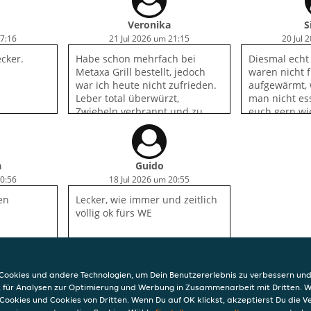
en bals da
Veronika
S
17:16
21 Jul 2026 um 21:15
20 Jul 
ecker.
Habe schon mehrfach bei
Diesmal echt
Metaxa Grill bestellt, jedoch
waren nicht fr
war ich heute nicht zufrieden.
aufgewärmt, 
Leber total überwürzt,
man nicht ess
Zwiebeln verbrannt und zu
euch gern wi
dem Gyrus wurde nicht wie
Metaxasosse 
bestellt Tomatenreis geliefert
geschmacklic
sondern Pommes. Lieferung
nachgelasse
war schnell, Fahrer sehr nett.
wird wohl au
a
Guido
Geschmack g
20:56
18 Jul 2026 um 20:55
en
Lecker, wie immer und zeitlich
völlig ok fürs WE
ookies und andere Technologien, um Dein Benutzererlebnis zu verbessern und
, für Analysen zur Optimierung und Werbung in Zusammenarbeit mit Dritten. 
Cookies und Cookies von Dritten. Wenn Du auf OK klickst, akzeptierst Du die 